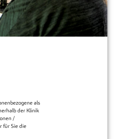
vatambulanz für Anthroposophische
dizin
xiszentrum Filderklinik MVZ
rsonenbezogene als
erhalb der Klinik
sonen /
 für Sie die