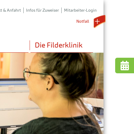
t & Anfahrt
Infos für Zuweiser
Mitarbeiter-Login
Notfall 
Die Filderklinik
 uns
nstaltungen
liativmedizin
e und Aktuelles
der- & Jugendmedizin
rmationsmedien
nder- & Jugendpsychosomatik
den & Fördern
chosomatik mit Tagesklinik
iologie mit CT und MRT