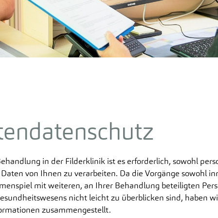
Ehrenamt Demenz
Frauenheilkunde
Pri
Klinische Sozialarbeit
Me
Geburtshilfe mit Neugeborenen-
Qualitätsmanagement &
Intensivstation
Pra
Organisationsentwicklung
Integrative Onkologie
Patientensicherheit
Zentrale Notaufnahme
Die Küche der Filderklinik
Weitere Serviceleistungen
Unterhaltung
tendatenschutz
Patientendatenschutz
handlung in der Filderklinik ist es erforderlich, sowohl pe
Daten von Ihnen zu verarbeiten. Da die Vorgänge sowohl inn
enspiel mit weiteren, an Ihrer Behandlung beteiligten Per
esundheitswesens nicht leicht zu überblicken sind, haben wir
ormationen zusammengestellt.