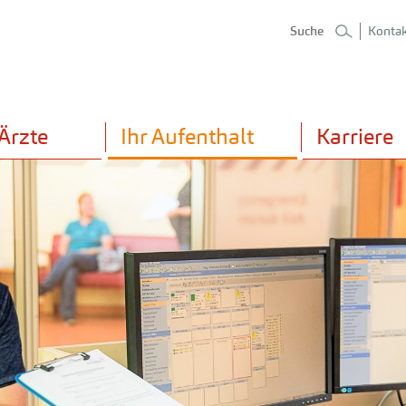
Kontak
Ärzte
Ihr Aufenthalt
Karriere
Fachgebiete & Kompetenzen
Anmeldung und Empfang
Über
Anfahrt & Gebäudeplan
Vera
Chirurgie
Pal
Stationärer Aufenthalt
Press
Zertifiziertes Brustzentrum
Kin
Besuchszeiten
Info
Anästhesie und OP
Ki
Zimmerausstattung
Spen
Intensivmedizin
Psy
Patientenbegleitdienst
Innere Medizin & Gastroenterologie
Rad