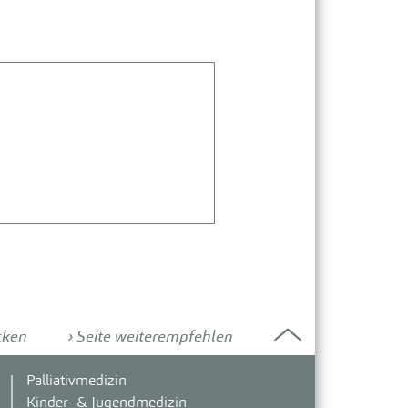
cken
Seite weiterempfehlen
Palliativmedizin
Kinder- & Jugendmedizin