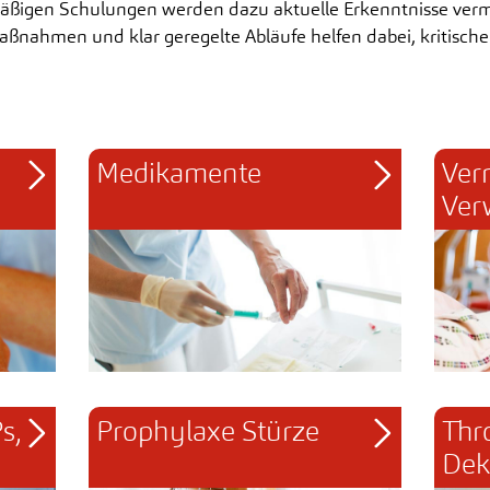
äßigen Schulungen werden dazu aktuelle Erkenntnisse vermit
aßnahmen und klar geregelte Abläufe helfen dabei, kritische
Medikamente
Ver
Ver
, 
Prophylaxe Stürze
Thr
Dek