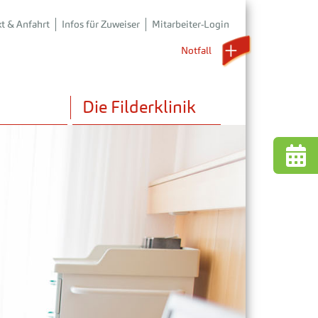
t & Anfahrt
Infos für Zuweiser
Mitarbeiter-Login
Notfall 
Die Filderklinik
 uns
nstaltungen
liativmedizin
e und Aktuelles
der- & Jugendmedizin
rmationsmedien
nder- & Jugendpsychosomatik
den & Fördern
chosomatik mit Tagesklinik
iologie mit CT und MRT