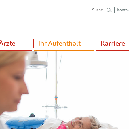
Kontak
Ärzte
Ihr Aufenthalt
Karriere
Fachgebiete & Kompetenzen
Anmeldung und Empfang
Über
Anfahrt & Gebäudeplan
Vera
Chirurgie
Pal
Stationärer Aufenthalt
Press
Zertifiziertes Brustzentrum
Kin
Besuchszeiten
Info
Anästhesie und OP
Ki
Zimmerausstattung
Spen
Intensivmedizin
Psy
Patientenbegleitdienst
Innere Medizin & Gastroenterologie
Rad