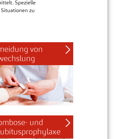
telt. Spezielle
 Situationen zu
meidung von 
wechslung
ombose- und 
ubitusprophylaxe