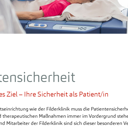
Ehrenamt Demenz
Frauenheilkunde
Pri
Klinische Sozialarbeit
Me
Geburtshilfe mit Neugeborenen-
Qualitätsmanagement &
Intensivstation
Pra
Organisationsentwicklung
Integrative Onkologie
Patientensicherheit
Zentrale Notaufnahme
Die Küche der Filderklinik
Weitere Serviceleistungen
Unterhaltung
tensicherheit
Patientendatenschutz
 Ziel – Ihre Sicherheit als Patient/in
seinrichtung wie der Filderklinik muss die Patientensicherhe
d therapeutischen Maßnahmen immer im Vordergrund stehe
nd Mitarbeiter der Filderklinik sind sich dieser besonderen 