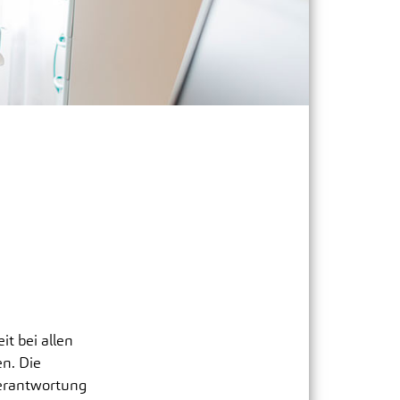
vatambulanz für Anthroposophische
dizin
xiszentrum Filderklinik MVZ
it bei allen
n. Die
Verantwortung