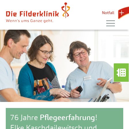
Notfall 
76 Jahre
Pflegeerfahrung
!
Elke Kaschdailewitsch und